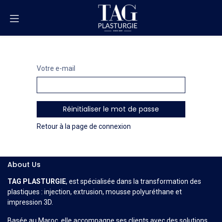
Se rendre au contenu
Votre e-mail
Réinitialiser le mot de passe
Retour à la page de connexion
About Us
TAG PLASTURGIE
, est spécialisée dans la transformation des
plastiques : injection, extrusion, mousse polyuréthane et
impression 3D.
Basée au Maroc, elle accompagne ses clients avec des solutions